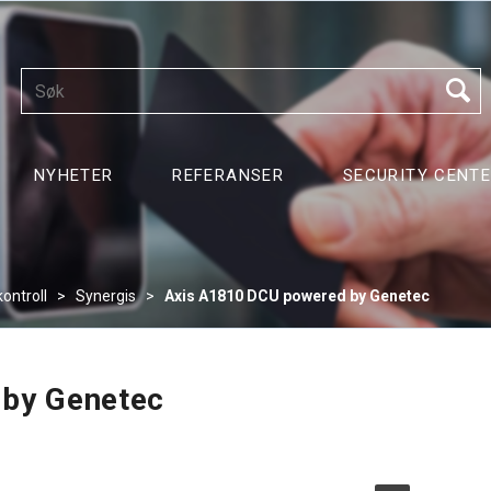
NYHETER
REFERANSER
SECURITY CENT
ontroll
>
Synergis
>
Axis A1810 DCU powered by Genetec
by Genetec