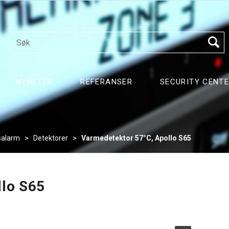
NYHETER
REFERANSER
SECURITY CENT
salarm
>
Detektorer
>
Varmedetektor 57°C, Apollo S65
llo S65