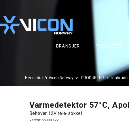
BRANSJER
PRODUKTER
Her er du nå:
Vicon Norway
>
PRODUKTER
>
Innbrudd
Varmedetektor 57°C, Apo
Behøver 12V relé-sokkel
Varenr:
55000-122