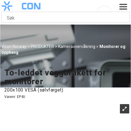
Vicon Norway
>
PRODUKTER
>
Kameraovervåkning
>
Monitorer og
oppheng
To-leddet veggbrakett for
monitorer
200x100 VESA (sølvfarget)
Varenr:
EP-BI