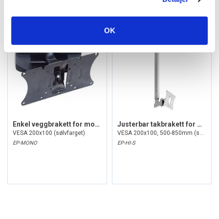
Alternativer
OK
Enkel veggbrakett for monitorer
Justerbar takbrakett for monitor
VESA 200x100 (sølvfarget)
VESA 200x100, 500-850mm (sort)
EP-MONO
EP-HI-S