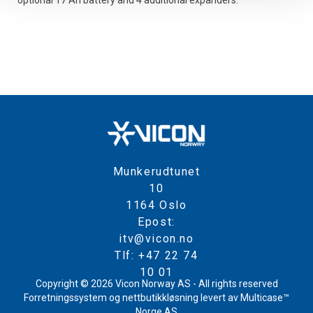
optional 17 Ah battery and 4 additional expanders.
Munkerudtunet
10
1164 Oslo
Epost:
itv@vicon.no
Tlf: +47 22 74
10 01
Copyright © 2026 Vicon Norway AS - All rights reserved
Forretningssystem
og
nettbutikkløsning
levert av
Multicase™
Norge AS