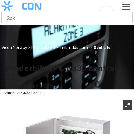
Vicon Norway
>
PRODUKTER
>
Innbruddsalarm
>
Sentraler
Vanderbilt SPC 6330 sentral,
G3
512 soner, 64 områder
Varenr:
SPC6330-320-L1