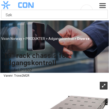
Vicon Norway
>
PRODUKTER
>
Adgangskontroll
>
Diverse
19" rack chassis for
adgangskontroll
Inntil 6xLP1502
Varenr:
Trove2M2R