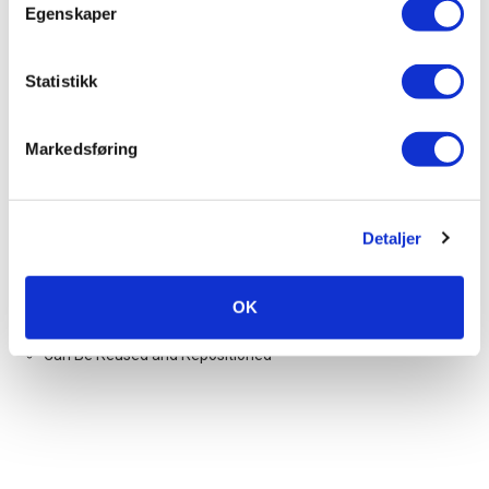
Egenskaper
Statistikk
Beskrivelse
Support
Markedsføring
Features:
Pull Strength 16 lbs
Premium Polymer
Detaljer
Standard cable tie slot
Easy, fast installation
Labor time savings
OK
No drilling, welding required
Ability to Rotate 360°
Can Be Reused and Repositioned