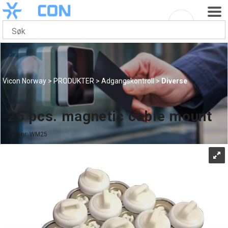
Vicon Norway
>
PRODUKTER
>
Adgangskontroll
>
Diverse
25 pcs. magnetic cable mount
Varenr:
WM25