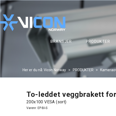
BRANSJER
PRODUKTER
Her er du nå:
Vicon Norway
>
PRODUKTER
>
Kameraov
To-leddet veggbrakett fo
200x100 VESA (sort)
Varenr:
EP-BI-S