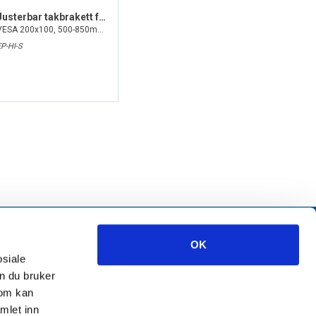
Justerbar takbrakett for monitor
VESA 200x100, 500-850mm (sort)
EP-HI-S
OK
osiale
n du bruker
som kan
mlet inn