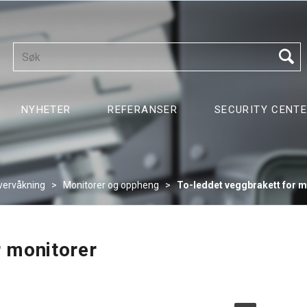
NYHETER
REFERANSER
SECURITY CENT
ervåkning
>
Monitorer og oppheng
>
To-leddet veggbrakett for m
r monitorer