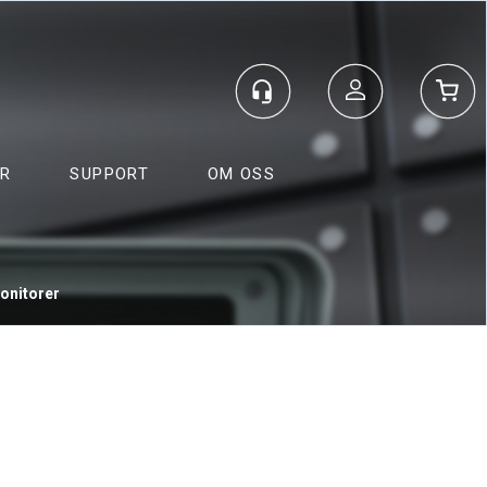
Logg inn
ER
SUPPORT
OM OSS
onitorer