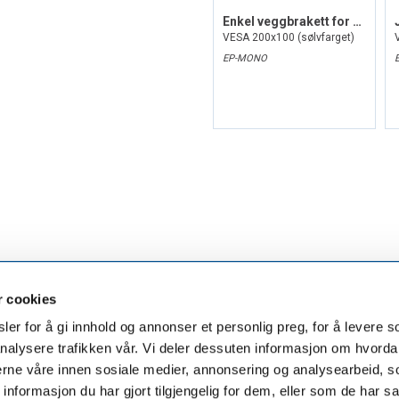
Enkel veggbrakett for monitorer
VESA 200x100 (sølvfarget)
EP-MONO
r cookies
er for å gi innhold og annonser et personlig preg, for å levere s
nalysere trafikken vår. Vi deler dessuten informasjon om hvorda
nerne våre innen sosiale medier, annonsering og analysearbeid, 
Munkerudtunet 10
formasjon du har gjort tilgjengelig for dem, eller som de har sa
1164 Oslo