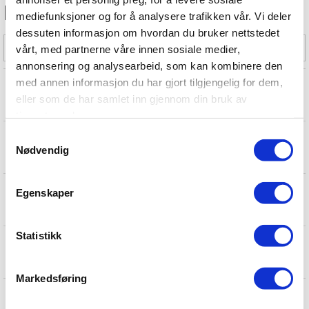
Fokusprodukter
mediefunksjoner og for å analysere trafikken vår. Vi deler
dessuten informasjon om hvordan du bruker nettstedet
Filter
vårt, med partnerne våre innen sosiale medier,
annonsering og analysearbeid, som kan kombinere den
med annen informasjon du har gjort tilgjengelig for dem,
1Ch Digital Video Receiver Contact Clos.
1 Fiber, Multiemode, 10 Bit
eller som de har samlet inn gjennom din bruk av
Varenr
FVR10C1M1
tjenestene deres.
Samtykkevalg
American Fibertek Video mottager
1310nm singelmode 12VDC
Nødvendig
Varenr
MRM-301CE-S
American Fibertek video og to-veis data
Egenskaper
(RS-422) mottaker. 1xSM. 12VDC
Varenr
MRM-3400C
Statistikk
American Fibertek video og to-veis data
(RS-422) sender.1xSM. Stand-alone, 12VDC
Varenr
MTM-3400
Markedsføring
American Fibertek Video sender
1310nm singlemode, 12VDC