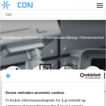
Vicon Norway
>
PRODUKTER
>
Kameraovervåkning
>
Fiberkonvertere
>
Video
Network
IP-
Management
Video
kameraer
System
Recorder
Nettverkspr
Denne nettsiden anvender cookies
Vi bruker informasjonskapsler for å gi innhold og
annonser et personlig preg, for å levere sosiale