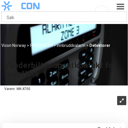
Vicon Norway
>
PRODUKTER
>
Innbruddsalarm
>
Detektorer
Vanderbilt magnetkontakt for
overflate
montasje, G3
Varenr:
MK-4700